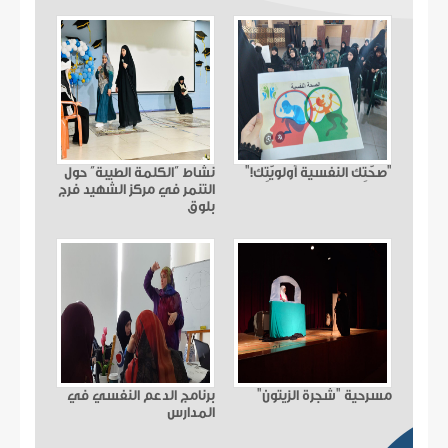
"صحّتِك النفسية أولويّتِك!"
نشاط “الكلمة الطيبة” حول
التنمر في مركز الشهيد فرج
بلوق
مسرحية "شجرة الزيتون"
برنامج الدعم النفسي في
المدارس