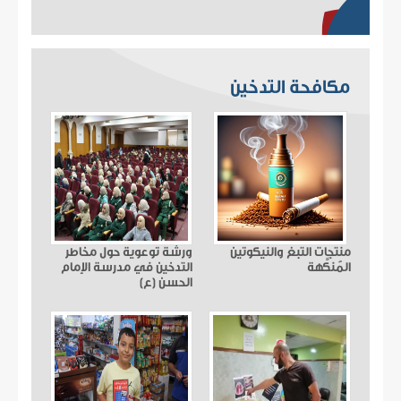
مكافحة التدخين
منتجات التبغ والنيكوتين
ورشة توعوية حول مخاطر
المُنكَّهة
التدخين في مدرسة الإمام
الحسن (ع)