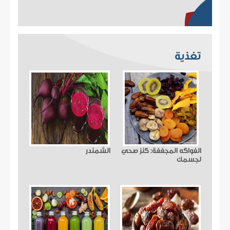
تغذية
الفواكه المجففة: كنز صحي
الشمندر
لجسمك