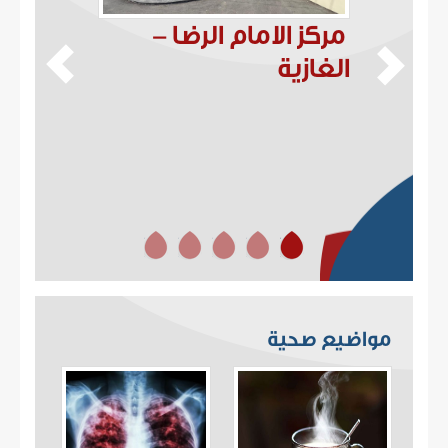
ورشة 
مركز الامام الرضا -
الآمن
الغازية
ورش تثقيف
المصطفى –
“عالمي ال
مواضيع صحية