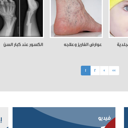
جلدية
عوارض الفاريز وعلاجه
الكسور عند كبار السن
(current)
1
2
»
»»
فيديو
إ