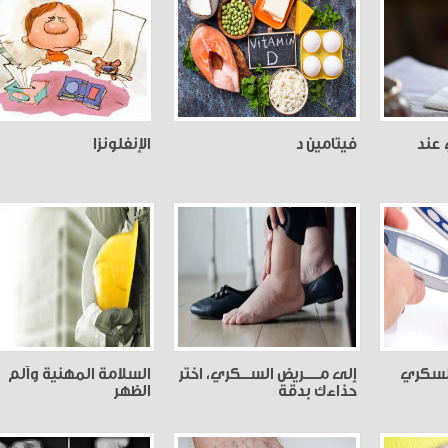
 عند
فيتامين د
الإنفلونزا
السكري
إلى مـــــريض الســـكري، اختر
السلامة المهنية وألم
حذاءك بدقة
الظهر