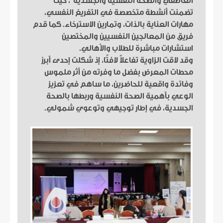
العاطفي والصحة النفسية والجسدية”،
حيث
تضمنت أنشطة متخصصة في التفريغ النفسي،
مهارات العناية بالذات، وتمارين الاسترخاء. كما قدم
فريق من المعالجين النفسيين والمختصين
استشارات مباشرة للطلاب والأهالي.
وقد لاقت الزاوية تفاعلاً لافتًا، إذ شكلت إحدى أبرز
محطات المعرض بفضل ما وفرته من أثر ملموس
وفائدة واقعية للحاضرين، ما ساهم في تعزيز
الوعي بأهمية الصحة النفسية وربطها بالصحة
الجسدية، في إطار توجيهي وتوعوي شمولي.