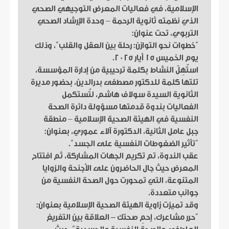
الإسلامية، في فعاليات المعرض التوجيهي الصحي
الذي نظمته ثانوية الرحمة – وحدة الإرشاد الصحي
التربوي، تحت عنوان:
“خطوات نحو التوازن: رحلة بين العقل والقلب”، وذلك
يوم الخميس 15 أيار 2025.
استُهِلّ النشاط بكلمة ترحيبية من إدارة المؤسسة،
تلتها كلمة للدكتور مصطفى بدرالدين، بحضور مديرة
الثانوية السيدة سولاف هاشم، لتُستكمل
الفعاليات بندوة قدمتها مسؤولة دائرة الصحة
النفسية في الهيئة الصحية الإسلامية – منطقة
جبل عامل الثانية، الدكتورة آلاء عموري، بعنوان:
“تأثير الضغوطات النفسية على الجسد”.
عقب الندوة، تم تكريم الجهات المشاركة، ثم افتتاح
المعرض حيث جال الحاضرون على الأجنحة والزوايا
المتنوعة، التي تمحورت حول الصحة النفسية من
جوانب متعددة.
وقد تميزت زاوية الهيئة الصحية الإسلامية بعنوان:
“حرر مشاعرك، إحمِ صحتك – العلاقة بين التفريغ