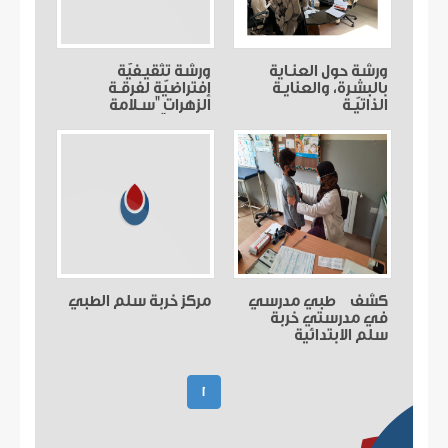
ورشة حول العنـاية
ورشة تثقيـفيّة
بالبشرة، والعنايـة
إفتراضيّة لفرقـة
الذاتيّـة
الزهرات "سـلامة
العيون"
كشف طبي مدرسي
مركز خربة سلم الطبي
في مدرستي خربة
سلم الابتدائية
الرسمية وخربة سلم
المتوسطة
(current)
1