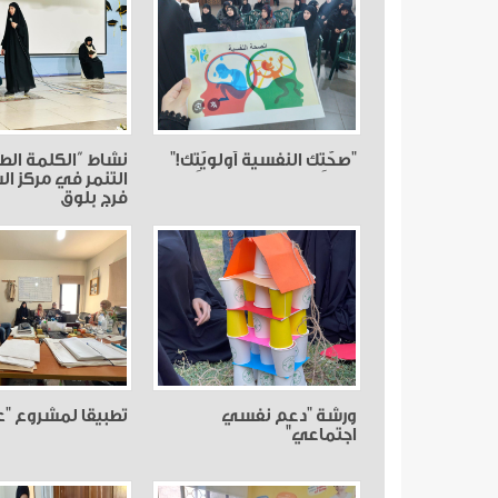
"صحّتِك النفسية أولويّتِك!"
نشاط “الكلمة الط
التنمر في مركز ا
فرج بلوق
ورشة "دعم نفسي
تطبيقا لمشروع "ع
اجتماعي"