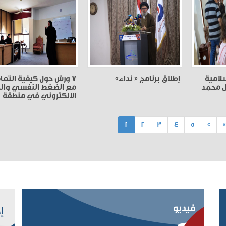
سلامية
إطلاق برنامج « نداء»
7 ورش حول كيفية التعا
ل محمد
مع الضغط النفسي والت
الالكتروني في منطقة
الجنوب الاولى
(current)
1
2
3
4
5
»
فيديو
إ