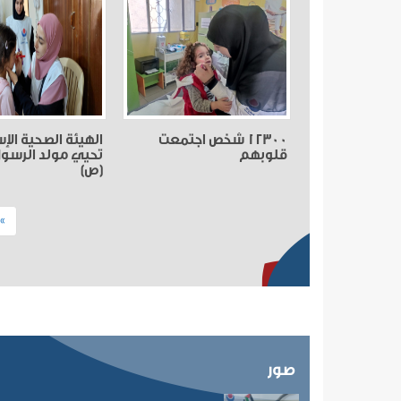
12300 شخص اجتمعت
الهيئة الصحية الإ
قلوبهم
تحيي مولد الرسو
(ص)
»»
صور