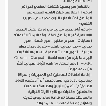
636 مسنة ومسناً.
-بالتعاون مع جمعية كشافة المهدي (عج) تم
إقامة 21 حفلا في مراكز الهيئة الصحية في
المناطق تحت شعار « النبي محمد -ص- طبيب
القلوب»
-إقامة أيام صحية مجانية في مراكز الهيئة الصحية
الإسلامية في المناطق كافة ، وقد شملت الخدمات:
( معاينات – فحوص مختبر – صور أشعة – صور
صوتية – صور صوتية للقلب – تقديم وحدات دواء
مجانية – تحويل الحالات الصعبة إلى المستشفيات
لإجراء ما يلزم من : صور اشعة - فحوصات- Ct-scan
– MRI ) وقد استفاد من هذه الأيام المجانية أكثر
من 8500 مريضاً.
-إقامة احتفالات للعاملين في المديريات والمراكز
بمناسبة ولادة خير الرسل محمد "ص" وحفيده الامام
الصادق"ع" ، تضمن التزيين والضيافة للعاملات
والعاملين، وفقرات من تلاوة الايات القرآنية
والموعظة حسنة ثم قراءة مولد نبوي شريف
واهازيج وضيافة على حب محمد واله .