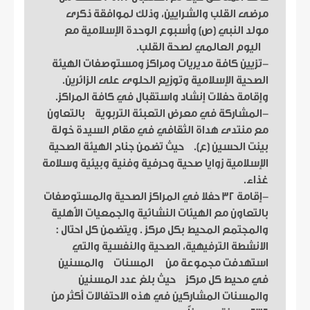
مرضى القلب والشرايين، وذلك لموافقة ذكرى
مولد النبي (ص) وأسبوع الوحدة الإسلامية مع
اليوم العالمي لصحة القلب.
-تزيين كافة مديريات ومراكز ومستوصفات الهيئة
الصحية الإسلامية وتوزيع الحلوى على الزائرين.
وإقامة حفلات إنشاد واستقبال في كافة المراكز.
-المشاركة في معرض التعبئة التربوية بالتعاون
مع منتدى هداة الثقافي في مقام السيدة خولة
بينت الحسين (ع). حيث تضمن جناح الهيئة الصحية
الإسلامية زوايا صحية وحرفية وفنية وبيئية وسلامة
غذاء.
-إقامة 32 حفلا في المراكز الصحية والمستوصفات
بالتعاون مع الهيئات النشائية والجمعيات الأهلية
والمجتمع المحيط بكل مركز . ويتضمن كل احتال :
الانشطة الترفيهية، الصحية والنفسية والتي
استهدفت مجموعة من المسنات والمسنين
في محيط كل مركز حيث بلغ عدد المسنين
والمسنات المشاركين في هذه الاحتفالات أكثر من