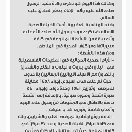
وكذلك هذا اليوم هو ذكرى ولادة حفيد الرسول
صلى الله عليه وآله، الإمام جعفر الصادق عليه
السلام.
بهذه المناسبة العظيمة، أحيت الهيئة الصحية
الإسلامية، ذكرى مولد رسول الله صلى الله عليه
وآله بباقة من الانشطة المتنوعة في كافة
مديرياتها ومراكزها الصحية في المناطق.
ومن هذه الانشطة :
-الأيام الصحية المجانية في المخيمات الفلسطينية
في لبنان (في بيروت والجنوب والبقاع والشمال)
بالتعاون مع الأطباء الايرانيين الرساليين بلا حدود،
حيث تم على مدى اسبوع، إجراء 2458 معاينة
للمرضى، وتوزيع 6541 وحدة دواء، وإجراء 542
صورة اشعة وصورة صوتية. بالإضافة إلى أنشطة
خاصة بالاطفال في المخيمات من رسول على الوجه
وألعاب هادفة وتوزيع هدايا عليهم .
-إقامة ورش ارشادية لمرضى القلب والشرايين، ولك
في كافة مراكز الهيئة الصحية وعدد 47 مركزاً في
كافة المناطق حيث تم استقبال 3581 شخصاً من