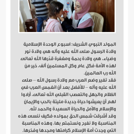
المولد النبوي الشريف: اسبوع الوحدة الإسلامية
ولادة الرسول صلى الله عليه وآله هي ولادة نور
وضياء، هي ولادة رحمة ومغفرة قدّرها الله تعالى
لهذه الأمة فكل عام وكل المسلمين ألف، خير من
الله رب العالمين.
فقد تغير وضع العرب مع ولادة رسول الله – صلى
الله عليه وآله – للأفضل بعد أن انغمس العرب في
الظلام والجهل والتعصب القبلي الله تعالى، أرادوا
لهم أن يعيشوا حياة جديدة مليئة بالحب والإيمان
والإسلام والأمل والحياة السعيدة والحمد لله.
وقد أشرقت شمس الحق بمولده فكيف ننسى هذه
المناسبة ولا نفرح ونستمتع بها، وهذه المناسبة
التي وجدت أمة الإسلام كرامتها ومجدها وفخرها.