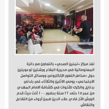
نفذ مركز *تمنين الصحي* بالتعاون مع دائرة
المعلوماتية في مديرية البقاع ورشتين توعويتين
حول *مخاطر التطور الإلكتروني ووسائل التواصل
الاجتماعي* يومي الاثنين والثلاثاء في بلدتي
بدنايل والكرك للأخوات في كشافة الامام المهدي
من عمر ١٥ حتى ٢٢ سنة بحضور ١٠٠ أخت حيث قدم
الورش الأخ فادي علاء الدين ضمن أجواء من التفاعل
والنقاش.